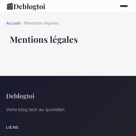
📰
Deblogtoi
Accueil
›
Mentions légales
Mentions légales
Deblogtoi
Votre blog tech au quotidien
LIENS