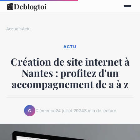
📰
Deblogtoi
Accueil
›
Actu
ACTU
Création de site internet à
Nantes : profitez d'un
accompagnement de a à z
Clémence
24 juillet 2024
3 min de lecture
C