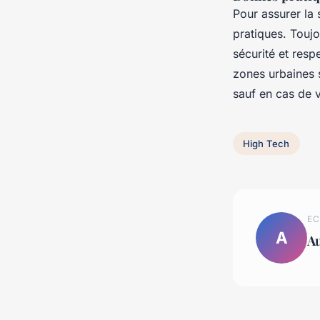
Pour assurer la s
pratiques. Touj
sécurité et resp
zones urbaines s
sauf en cas de v
High Tech
EC
A
Au