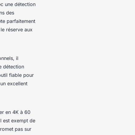
ec une détection
ans des
te parfaitement
le réserve aux
nnels, il
e détection
til fiable pour
 un excellent
er en 4K à 60
il est exempt de
mpromet pas sur