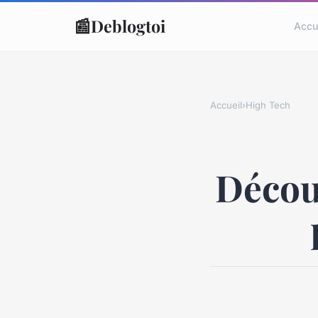
📰
Deblogtoi
Accu
Accueil
›
High Tech
Décou