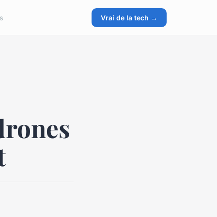
s
Vrai de la tech →
drones
t