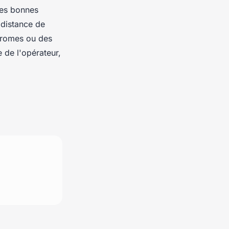
ines bonnes
 distance de
odromes ou des
e de l'opérateur,