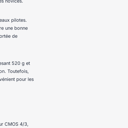
es novices.
eaux pilotes.
fre une bonne
portée de
esant 520 g et
on. Toutefois,
vénient pour les
eur CMOS 4/3,