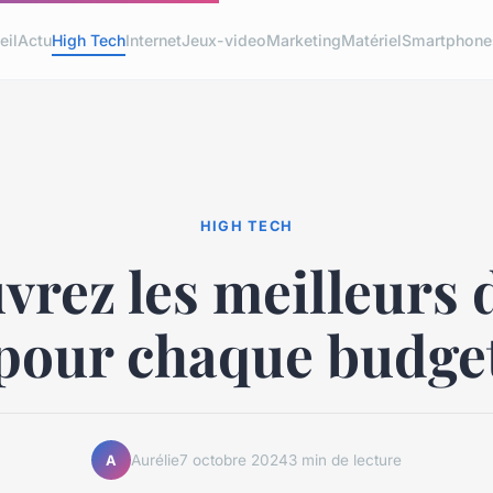
eil
Actu
High Tech
Internet
Jeux-video
Marketing
Matériel
Smartphone
HIGH TECH
vrez les meilleurs 
pour chaque budge
Aurélie
7 octobre 2024
3 min de lecture
A