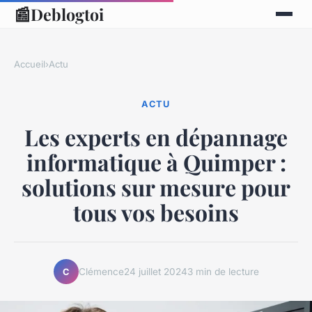
📰
Deblogtoi
Accueil
›
Actu
ACTU
Les experts en dépannage
informatique à Quimper :
solutions sur mesure pour
tous vos besoins
Clémence
24 juillet 2024
3 min de lecture
C