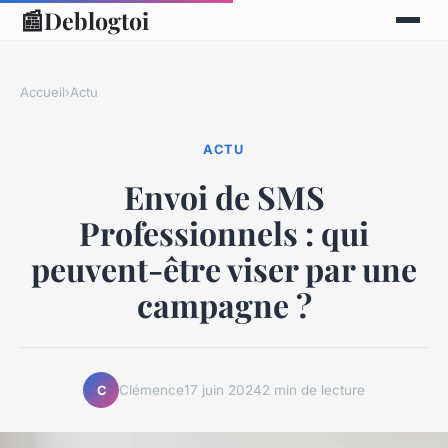
📰
Deblogtoi
Accueil
›
Actu
ACTU
Envoi de SMS
Professionnels : qui
peuvent-être viser par une
campagne ?
Clémence
17 juin 2024
2 min de lecture
C