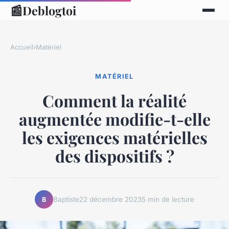
📰
Deblogtoi
Accueil
›
Matériel
MATÉRIEL
Comment la réalité
augmentée modifie-t-elle
les exigences matérielles
des dispositifs ?
Baptiste
22 décembre 2023
5 min de lecture
B