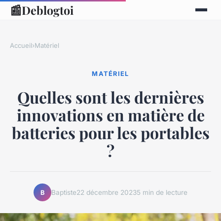
📰
Deblogtoi
Accueil
›
Matériel
MATÉRIEL
Quelles sont les dernières
innovations en matière de
batteries pour les portables
?
Baptiste
22 décembre 2023
5 min de lecture
B