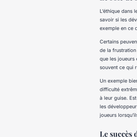
L’éthique dans l
savoir si les dé
exemple en ce qu
Certains peuvent
de la frustration
que les joueurs o
souvent ce qui r
Un exemple bien
difficulté extrêm
à leur guise. Es
les développeurs
joueurs lorsqu’il
Le succès d