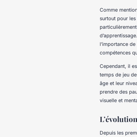
Comme mentionné
surtout pour les
particulièrement
d’apprentissage.
l’importance de 
compétences qui
Cependant, il es
temps de jeu des
âge et leur nive
prendre des paus
visuelle et ment
L’évolutio
Depuis les prem