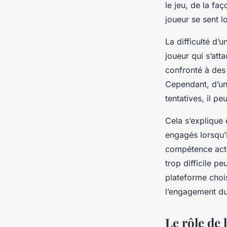
le jeu, de la faç
joueur se sent lo
La difficulté d
joueur qui s’att
confronté à des 
Cependant, d’un 
tentatives, il p
Cela s’explique e
engagés lorsqu’i
compétence actu
trop difficile p
plateforme choisi
l’engagement du
Le rôle de 