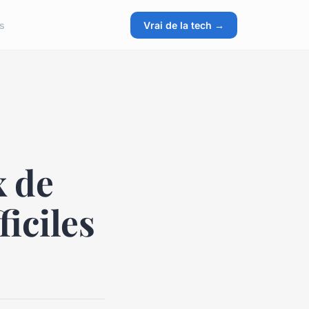
s
Vrai de la tech →
x de
ficiles