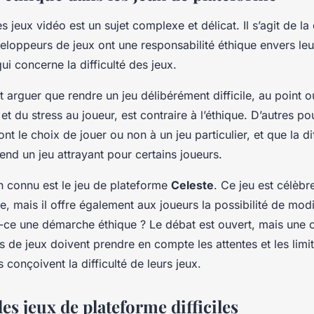
es jeux vidéo est un sujet complexe et délicat. Il s’agit de la
veloppeurs de jeux ont une responsabilité éthique envers leu
i concerne la difficulté des jeux.
 arguer que rendre un jeu délibérément difficile, au point o
 et du stress au joueur, est contraire à l’éthique. D’autres po
nt le choix de jouer ou non à un jeu particulier, et que la dif
end un jeu attrayant pour certains joueurs.
 connu est le jeu de plateforme
Celeste
. Ce jeu est célèbr
e, mais il offre également aux joueurs la possibilité de modifi
t-ce une démarche éthique ? Le débat est ouvert, mais une c
 de jeux doivent prendre en compte les attentes et les limit
s conçoivent la difficulté de leurs jeux.
es jeux de plateforme difficiles