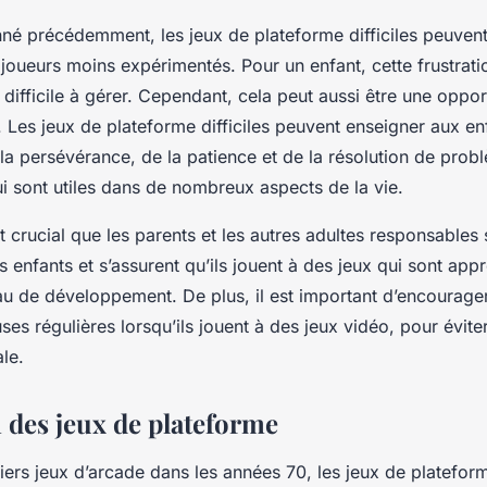
 précédemment, les jeux de plateforme difficiles peuvent ê
 joueurs moins expérimentés. Pour un enfant, cette frustrati
 difficile à gérer. Cependant, cela peut aussi être une oppor
 Les jeux de plateforme difficiles peuvent enseigner aux en
la persévérance, de la patience et de la résolution de prob
 sont utiles dans de nombreux aspects de la vie.
t crucial que les parents et les autres adultes responsables s
 enfants et s’assurent qu’ils jouent à des jeux qui sont app
au de développement. De plus, il est important d’encourager
es régulières lorsqu’ils jouent à des jeux vidéo, pour éviter
ale.
n des jeux de plateforme
iers jeux d’arcade dans les années 70, les jeux de platefor