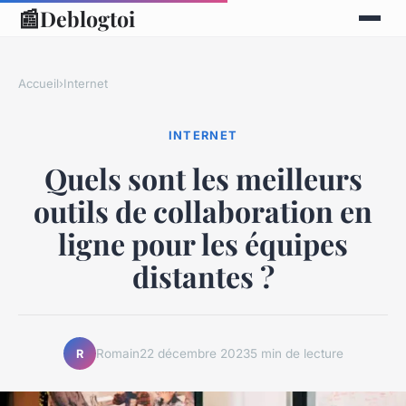
📰
Deblogtoi
Accueil
›
Internet
INTERNET
Quels sont les meilleurs
outils de collaboration en
ligne pour les équipes
distantes ?
Romain
22 décembre 2023
5 min de lecture
R