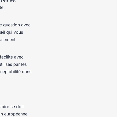
’effrite.
te.
e question avec
œil qui vous
eusement.
acilité avec
ilisés par les
ceptabilité dans
taire se doit
ion européenne