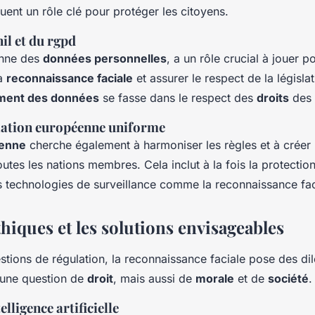
ent un rôle clé pour protéger les citoyens.
nil et du rgpd
enne des
données personnelles
, a un rôle crucial à jouer 
a
reconnaissance faciale
et assurer le respect de la législati
ement des données
se fasse dans le respect des
droits
des 
lation européenne uniforme
éenne
cherche également à harmoniser les règles et à créer 
utes les nations membres. Cela inclut à la fois la protecti
es technologies de surveillance comme la reconnaissance fac
thiques et les solutions envisageables
stions de régulation, la reconnaissance faciale pose des d
 une question de
droit
, mais aussi de
morale
et de
société
.
elligence artificielle