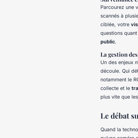
Parcourez une v
scannés à plusie
ciblée, votre
vi
questions quant 
public
.
La gestion de
Un des enjeux m
découle. Qui dét
notamment le RG
collecte et le
tr
plus vite que le
Le débat su
Quand la technol