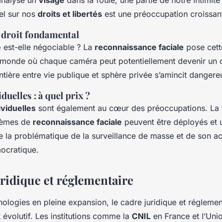
analyse un
visage
dans la foule, une partie de notre intimité s
el sur nos
droits et libertés
est une préoccupation croissan
n droit fondamental
e
est-elle négociable ? La
reconnaissance faciale
pose cett
 monde où chaque caméra peut potentiellement devenir un 
ontière entre vie publique et sphère privée s’amincit danger
duelles : à quel prix ?
ividuelles
sont également au cœur des préoccupations. La f
stèmes de
reconnaissance faciale
peuvent être déployés et ut
e la problématique de la surveillance de masse et de son ac
ocratique.
uridique et réglementaire
ologies en pleine expansion, le cadre juridique et réglemen
t évolutif. Les institutions comme la
CNIL
en France et l’Un