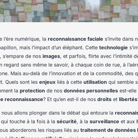
e l’ère numérique, la
reconnaissance faciale
s’invite dans n
papillon, mais l’impact d’un éléphant. Cette
technologie
s’im
, s’empare de nos
images
, et parfois, flirte avec l’intimité 
n regard sans même le savoir, à chaque coin de rue, à l’aé
hone. Mais au-delà de l’innovation et de la commodité, des 
it. Quels sont les
enjeux
liés à cette
utilisation
qui semble s
mment la
protection
de nos
données personnelles
est-elle
e reconnaissance
? Et qu’en est-il de nos
droits
et
libertés
, nous allons plonger dans le débat qui entoure la
reconnais
qui touche à la fois à la
sécurité
, à la
surveillance
et aux
Nous aborderons les risques liés au
traitement de données 