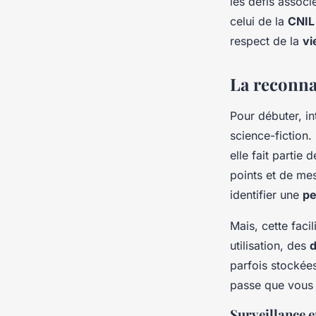
les défis associé
celui de la
CNIL
respect de la
vi
La reconna
Pour débuter, i
science-fiction.
elle fait partie
points et de mes
identifier une
pe
Mais, cette facil
utilisation, des
d
parfois stockées
passe que vous n
Surveillance e