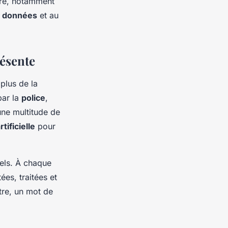
ire, notamment
s données
et au
résente
 plus de la
par la
police
,
ne multitude de
rtificielle
pour
els. À chaque
ées, traitées et
re, un mot de