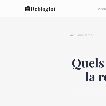
📰
Deblogtoi
Accu
Accueil
›
Internet
Quels 
la 