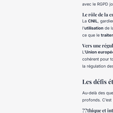
avec le RGPD jou
Le rôle de la c
La
CNIL
, gardi
l’
utilisation
de l
ce que le
trait
Vers une régu
L’
Union europ
cohérent pour to
la régulation d
Les défis é
Au-delà des que
profonds. C’est
??thique et int