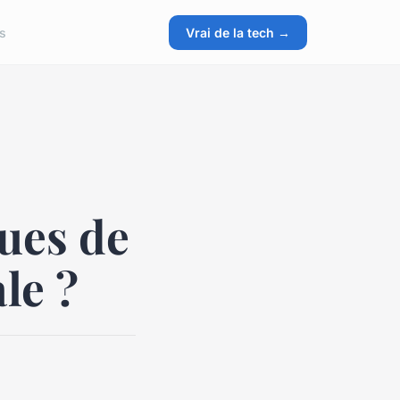
s
Vrai de la tech →
ques de
le ?