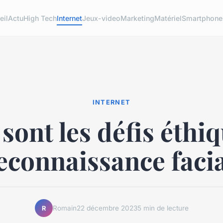
eil
Actu
High Tech
Internet
Jeux-video
Marketing
Matériel
Smartphone
INTERNET
sont les défis éthi
reconnaissance facia
Romain
22 décembre 2023
5 min de lecture
R