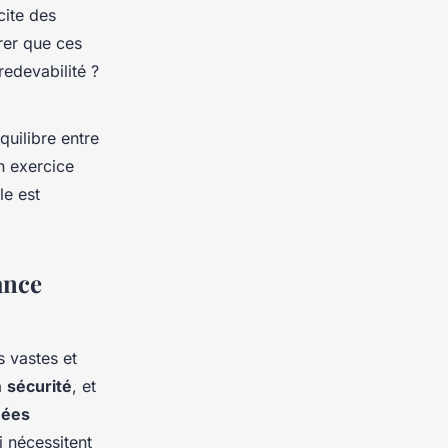
cite des
urer que ces
redevabilité ?
quilibre entre
n exercice
le est
ance
s vastes et
a
sécurité
, et
nées
 nécessitent