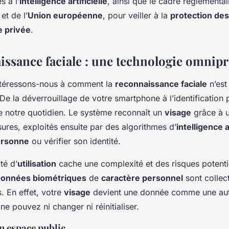
s à l’
intelligence artificielle
, ainsi que le cadre réglementa
et de l’
Union européenne
, pour veiller à la
protection de
e privée
.
issance faciale : une technologie omnip
ntéressons-nous à comment la
reconnaissance faciale
n’est
 De la déverrouillage de votre smartphone à l’identification 
 de notre quotidien. Le système reconnaît un
visage
grâce à u
ures, exploités ensuite par des algorithmes d’
intelligence a
rsonne
ou vérifier son identité.
ité d’
utilisation
cache une complexité et des risques potenti
onnées biométriques
de
caractère personnel
sont collect
. En effet, votre
visage
devient une donnée comme une aut
e pouvez ni changer ni réinitialiser.
n espace public