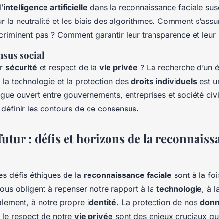
l’
intelligence artificielle
dans la reconnaissance faciale sus
ur la neutralité et les biais des algorithmes. Comment s’ass
riminent pas ? Comment garantir leur transparence et leur 
nsus social
er
sécurité
et respect de la
vie privée
? La recherche d’un é
 la technologie et la protection des
droits individuels
est u
ogue ouvert entre gouvernements, entreprises et société civi
 définir les contours de ce consensus.
futur : défis et horizons de la reconnaiss
es défis éthiques de la
reconnaissance faciale
sont à la foi
ous obligent à repenser notre rapport à la
technologie
, à l
lement, à notre propre
identité
. La protection de nos
don
 le respect de notre
vie privée
sont des enjeux cruciaux qui