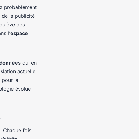
ez probablement
de la publicité
soulève des
ns l’
espace
 données
qui en
lation actuelle,
 pour la
nologie évolue
s
e. Chaque fois