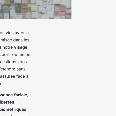
os vies avec la
misce dans les
de notre
visage
.
roport, ou même
questions vous
’étendre sans
 assurée face à
?
sance faciale
,
libertés
biométriques
,