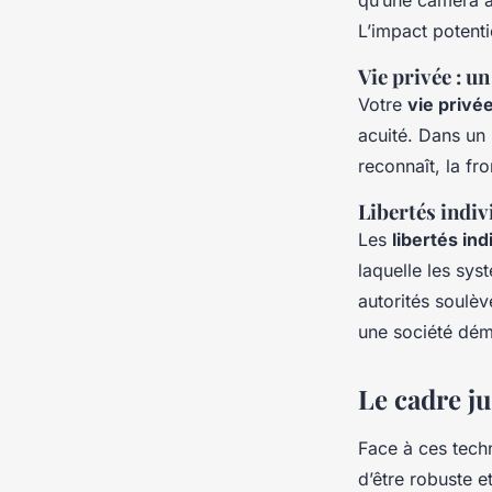
qu’une caméra 
L’impact potenti
Vie privée : u
Votre
vie privé
acuité. Dans un
reconnaît, la fr
Libertés indivi
Les
libertés ind
laquelle les sy
autorités soulèv
une société dém
Le cadre j
Face à ces techn
d’être robuste e